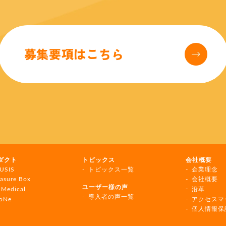
募集要項はこちら
er
ダクト
トピックス
会社概要
gation
USIS
トピックス一覧
企業理念
easure Box
会社概要
ユーザー様の声
 Medical
沿革
導入者の声一覧
oNe
アクセスマ
個人情報保