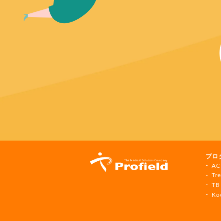
foot
プロ
navi
AC
Tr
TB
Ko