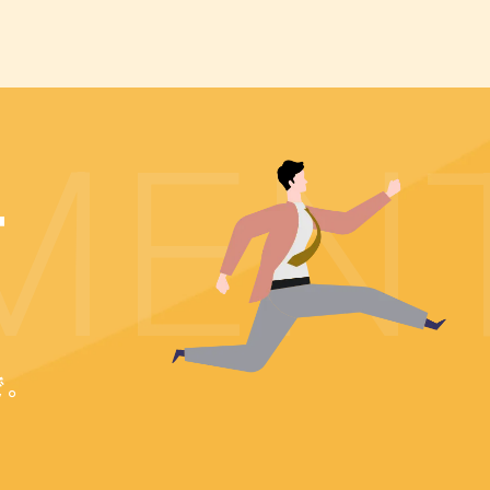
T
で。
。