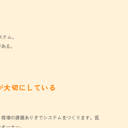
ステム。
がある。
が大切にしている
」
く現場の課題ありきでシステムをつくります。医
ンオーナー。